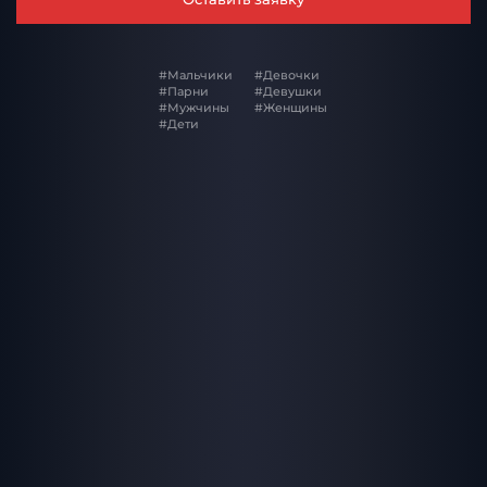
#Мальчики
#Девочки
#Парни
#Девушки
#Мужчины
#Женщины
#Дети