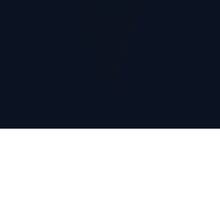
Что нужно для успеха?
Уверенность в своих силах – это раз. Не упустить шанса –
это два. Не останавливаться на пути к собственному
совершенству – это три.